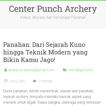
Skip
Center Punch Archery
to
content
Fokus, Akurasi, dan Semangat Panahan
Panahan: Dari Sejarah Kuno
hingga Teknik Modern yang
Bikin Kamu Jago!
xbaravecaasky@gmail.com
Uncategorized
July 4, 2025
0 Comment
Dunia panahan, teknik menembak, ulasan alat panahan,
sejarah archery ternyata memiliki banyak aspek yang
menarik untuk digali. Siapa sangka, olahraga yang terkesan