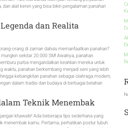
C
la, dan alat keren yang bisa bikin pengalaman panahan
K
M
 Legenda dan Realita
D
A
E
ang-orang di zaman dahulu memanfaatkan panahan?
M
u, mungkin sekitar 20.000 SM! Awalnya, panahan
R
 pemburu purba mengandalkan keahlian mereka untuk
g waktu, panahan berkembang menjadi seni yang lebih
an hingga kebangkitan panahan sebagai olahraga modern,
oongan dalam tradisi dan budaya di berbagai belahan
N
a dalam Teknik Menembak
 jangan khawatir! Ada beberapa tips sederhana yang
nik menembak kamu. Pertama, perhatikan postur tubuh.