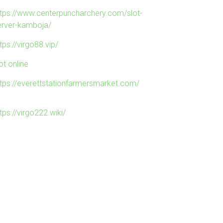
ttps://www.centerpuncharchery.com/slot-
erver-kamboja/
tps://virgo88.vip/
ot online
ttps://everettstationfarmersmarket.com/
tps://virgo222.wiki/