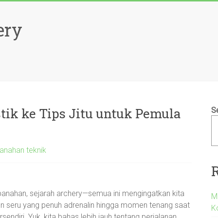
ery
tik ke Tips Jitu untuk Pemula
S
panahan teknik
panahan, sejarah archery—semua ini mengingatkan kita
M
men seru yang penuh adrenalin hingga momen tenang saat
K
ndiri. Yuk, kita bahas lebih jauh tentang perjalanan