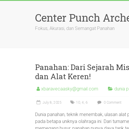
Skip
to
Center Punch Arch
content
Fokus, Akurasi, dan Semangat Panahan
Panahan: Dari Sejarah Mis
dan Alat Keren!
xbaravecaasky@gmail.com
dunia 
July 8, 2025
10
,
4
,
6
0 Comment
Dunia panahan, teknik menembak, ulasan alat 
pada betapa uniknya olahraga ini. Dari turna
memegang busur, panahan punya daya tarik terse