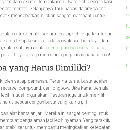
sar dalam akurasi tembakanmu. Berdirilah dengan kaki
h
secara merata. Selanjutnya, tarik napas dalam-dalam
s
detik mendebarkan ini akan sangat membantu untuk
ht
balah untuk berlatih secara teratur, sehingga teknik dan
sl
a kamu tetap kesulitan, ada banyak sumber daya dan
, salah satunya adalah
centerpuncharchery
. Di sana,
h
 para ahli yang siap membantu perjalanan panahanmu!
pa yang Harus Dimiliki?
ht
iliki oleh setiap pemanah. Pertama-tama, busur adalah
ti recurve, compound, dan longbow. Jika kamu pemula,
 lebih mudah digunakan. Pastikan juga untuk memilih
harus sesuai dengan busur yang kamu pilih.
dan alat bantalan jari. Mereka ini sangat penting untuk
mbuat pengalaman jadi lebih nyaman. Yang terakhir,
 dan stabilizer untuk membantu meningkatkan ketepatan