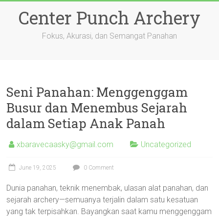
Skip
Center Punch Archery
to
content
Fokus, Akurasi, dan Semangat Panahan
Seni Panahan: Menggenggam
Busur dan Menembus Sejarah
dalam Setiap Anak Panah
xbaravecaasky@gmail.com
Uncategorized
June 19, 2025
0 Comment
Dunia panahan, teknik menembak, ulasan alat panahan, dan
sejarah archery—semuanya terjalin dalam satu kesatuan
yang tak terpisahkan. Bayangkan saat kamu menggenggam