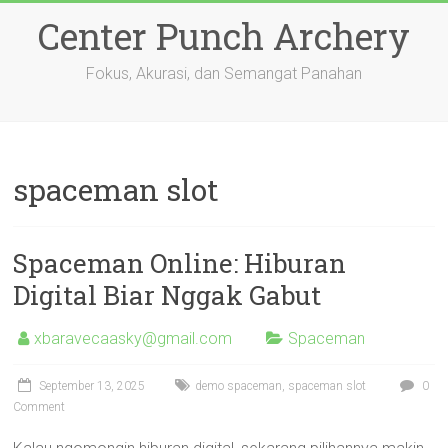
Skip
Center Punch Archery
to
content
Fokus, Akurasi, dan Semangat Panahan
spaceman slot
Spaceman Online: Hiburan
Digital Biar Nggak Gabut
xbaravecaasky@gmail.com
Spaceman
September 13, 2025
demo spaceman
,
spaceman slot
0
Comment