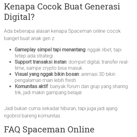
Kenapa Cocok Buat Generasi
Digital?
Ada beberapa alasan kenapa Spaceman online cocok
banget buat anak gen z:
Gameplay simpel tapi menantang
: nggak ribet, tapi
tetep ada strategi.
Support transaksi instan
: dompet digital, transfer real-
time, sampe crypto bisa masuk.
Visual yang nggak bikin bosan
: animasi 3D bikin
pengalaman main lebih fresh.
Komunitas aktif
: banyak forum dan grup yang sharing
trik, jadi makin gampang belajar.
Jadi bukan cuma sekadar hiburan, tapi juga jadi ajang
ngobrol bareng komunitas.
FAQ Spaceman Online