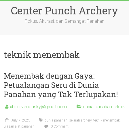
Skip
Center Punch Archery
to
content
Fokus, Akurasi, dan Semangat Panahan
teknik menembak
Menembak dengan Gaya:
Petualangan Seru di Dunia
Panahan yang Tak Terlupakan!
xbaravecaasky@gmail.com
dunia panahan teknik
July 7, 2025
dunia panahan
,
sejarah archery
,
teknik menembak
,
ulasan alat panahan
0 Comment