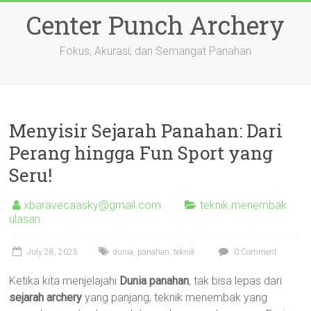
Skip
Center Punch Archery
to
content
Fokus, Akurasi, dan Semangat Panahan
Menyisir Sejarah Panahan: Dari
Perang hingga Fun Sport yang
Seru!
xbaravecaasky@gmail.com
teknik menembak
ulasan
July 28, 2025
dunia
,
panahan
,
teknik
0 Comment
Ketika kita menjelajahi
Dunia panahan
, tak bisa lepas dari
sejarah archery
yang panjang, teknik menembak yang