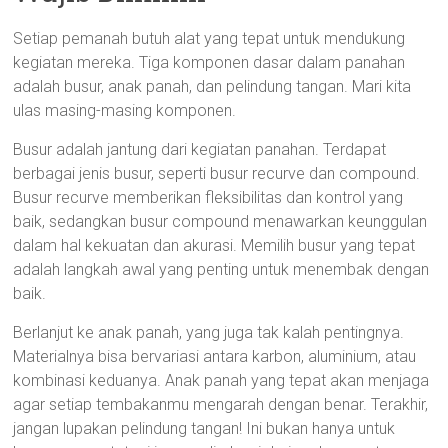
Setiap pemanah butuh alat yang tepat untuk mendukung
kegiatan mereka. Tiga komponen dasar dalam panahan
adalah busur, anak panah, dan pelindung tangan. Mari kita
ulas masing-masing komponen.
Busur adalah jantung dari kegiatan panahan. Terdapat
berbagai jenis busur, seperti busur recurve dan compound.
Busur recurve memberikan fleksibilitas dan kontrol yang
baik, sedangkan busur compound menawarkan keunggulan
dalam hal kekuatan dan akurasi. Memilih busur yang tepat
adalah langkah awal yang penting untuk menembak dengan
baik.
Berlanjut ke anak panah, yang juga tak kalah pentingnya.
Materialnya bisa bervariasi antara karbon, aluminium, atau
kombinasi keduanya. Anak panah yang tepat akan menjaga
agar setiap tembakanmu mengarah dengan benar. Terakhir,
jangan lupakan pelindung tangan! Ini bukan hanya untuk