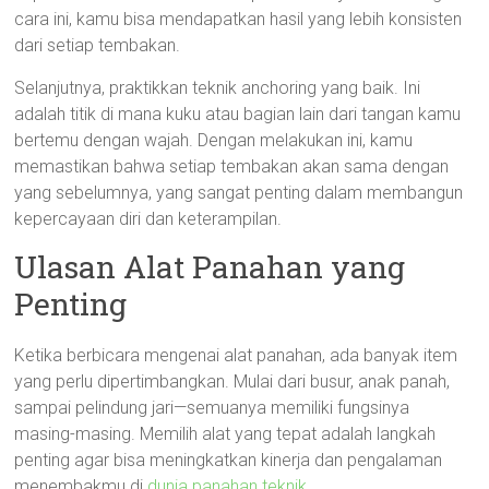
cara ini, kamu bisa mendapatkan hasil yang lebih konsisten
dari setiap tembakan.
Selanjutnya, praktikkan teknik anchoring yang baik. Ini
adalah titik di mana kuku atau bagian lain dari tangan kamu
bertemu dengan wajah. Dengan melakukan ini, kamu
memastikan bahwa setiap tembakan akan sama dengan
yang sebelumnya, yang sangat penting dalam membangun
kepercayaan diri dan keterampilan.
Ulasan Alat Panahan yang
Penting
Ketika berbicara mengenai alat panahan, ada banyak item
yang perlu dipertimbangkan. Mulai dari busur, anak panah,
sampai pelindung jari—semuanya memiliki fungsinya
masing-masing. Memilih alat yang tepat adalah langkah
penting agar bisa meningkatkan kinerja dan pengalaman
menembakmu di
dunia panahan teknik
.