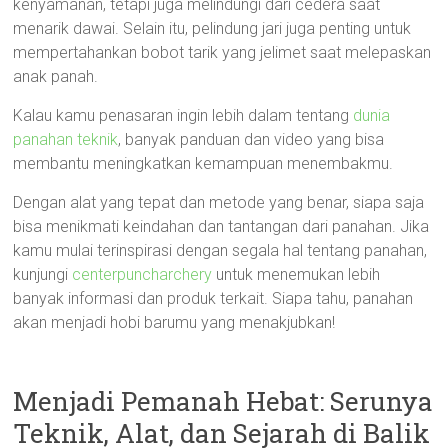
kenyamanan, tetapi juga melindungi dari cedera saat
menarik dawai. Selain itu, pelindung jari juga penting untuk
mempertahankan bobot tarik yang jelimet saat melepaskan
anak panah.
Kalau kamu penasaran ingin lebih dalam tentang
dunia
panahan teknik
, banyak panduan dan video yang bisa
membantu meningkatkan kemampuan menembakmu.
Dengan alat yang tepat dan metode yang benar, siapa saja
bisa menikmati keindahan dan tantangan dari panahan. Jika
kamu mulai terinspirasi dengan segala hal tentang panahan,
kunjungi
centerpuncharchery
untuk menemukan lebih
banyak informasi dan produk terkait. Siapa tahu, panahan
akan menjadi hobi barumu yang menakjubkan!
Menjadi Pemanah Hebat: Serunya
Teknik, Alat, dan Sejarah di Balik