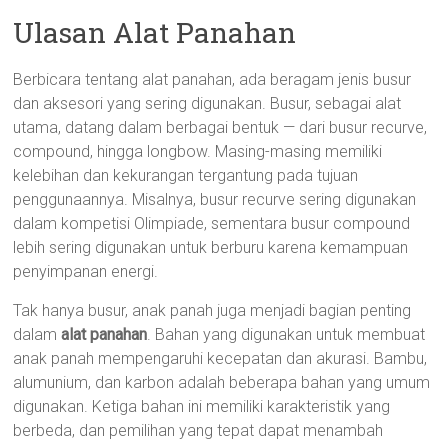
Ulasan Alat Panahan
Berbicara tentang alat panahan, ada beragam jenis busur
dan aksesori yang sering digunakan. Busur, sebagai alat
utama, datang dalam berbagai bentuk — dari busur recurve,
compound, hingga longbow. Masing-masing memiliki
kelebihan dan kekurangan tergantung pada tujuan
penggunaannya. Misalnya, busur recurve sering digunakan
dalam kompetisi Olimpiade, sementara busur compound
lebih sering digunakan untuk berburu karena kemampuan
penyimpanan energi.
Tak hanya busur, anak panah juga menjadi bagian penting
dalam
alat panahan
. Bahan yang digunakan untuk membuat
anak panah mempengaruhi kecepatan dan akurasi. Bambu,
alumunium, dan karbon adalah beberapa bahan yang umum
digunakan. Ketiga bahan ini memiliki karakteristik yang
berbeda, dan pemilihan yang tepat dapat menambah