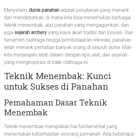
Menyelami
dunia panahan
adalah perjalanan yang menarik
dan mendebarkan, di mana kita bisa menemukan berbagai
teknik menembak, alat panahan yang mengagumkan, dan
juga
sejarah archery
yang kaya akan tradisi dan inovasi. Dari
turnamen olahraga hingga pembelajaran rekreasi, panahan
telah menarik perhatian banyak orang di seluruh dunia. Mari
kita menjelajahi lebih dalam dengan tips, alat, dan sejarah
yang menginspirasi di balik olahraga ini.
Teknik Menembak: Kunci
untuk Sukses di Panahan
Pemahaman Dasar Teknik
Menembak
Teknik menembak merupakan hal fundamental yang
menentukan keberhasilan seorang pemanah. Ada beberapa