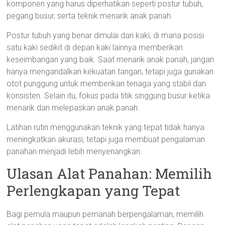
komponen yang harus diperhatikan seperti postur tubuh,
pegang busur, serta teknik menarik anak panah.
Postur tubuh yang benar dimulai dari kaki, di mana posisi
satu kaki sedikit di depan kaki lainnya memberikan
keseimbangan yang baik. Saat menarik anak panah, jangan
hanya mengandalkan kekuatan tangan, tetapi juga gunakan
otot punggung untuk memberikan tenaga yang stabil dan
konsisten. Selain itu, fokus pada titik singgung busur ketika
menarik dan melepaskan anak panah.
Latihan rutin menggunakan teknik yang tepat tidak hanya
meningkatkan akurasi, tetapi juga membuat pengalaman
panahan menjadi lebih menyenangkan.
Ulasan Alat Panahan: Memilih
Perlengkapan yang Tepat
Bagi pemula maupun pemanah berpengalaman, memilih