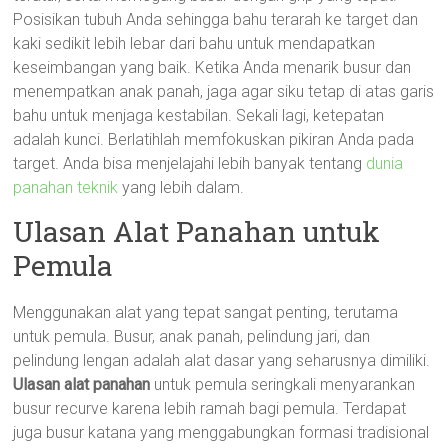
Posisikan tubuh Anda sehingga bahu terarah ke target dan
kaki sedikit lebih lebar dari bahu untuk mendapatkan
keseimbangan yang baik. Ketika Anda menarik busur dan
menempatkan anak panah, jaga agar siku tetap di atas garis
bahu untuk menjaga kestabilan. Sekali lagi, ketepatan
adalah kunci. Berlatihlah memfokuskan pikiran Anda pada
target. Anda bisa menjelajahi lebih banyak tentang
dunia
panahan teknik
yang lebih dalam.
Ulasan Alat Panahan untuk
Pemula
Menggunakan alat yang tepat sangat penting, terutama
untuk pemula. Busur, anak panah, pelindung jari, dan
pelindung lengan adalah alat dasar yang seharusnya dimiliki.
Ulasan alat panahan
untuk pemula seringkali menyarankan
busur recurve karena lebih ramah bagi pemula. Terdapat
juga busur katana yang menggabungkan formasi tradisional