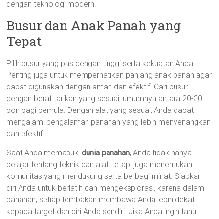
dengan teknologi modern.
Busur dan Anak Panah yang
Tepat
Pilih busur yang pas dengan tinggi serta kekuatan Anda.
Penting juga untuk memperhatikan panjang anak panah agar
dapat digunakan dengan aman dan efektif. Cari busur
dengan berat tarikan yang sesuai, umumnya antara 20-30
pon bagi pemula. Dengan alat yang sesuai, Anda dapat
mengalami pengalaman panahan yang lebih menyenangkan
dan efektif.
Saat Anda memasuki
dunia panahan
, Anda tidak hanya
belajar tentang teknik dan alat, tetapi juga menemukan
komunitas yang mendukung serta berbagi minat. Siapkan
diri Anda untuk berlatih dan mengeksplorasi, karena dalam
panahan, setiap tembakan membawa Anda lebih dekat
kepada target dan diri Anda sendiri. Jika Anda ingin tahu