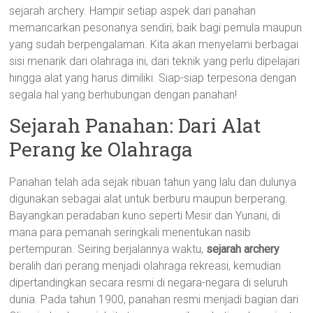
sejarah archery. Hampir setiap aspek dari panahan
memancarkan pesonanya sendiri, baik bagi pemula maupun
yang sudah berpengalaman. Kita akan menyelami berbagai
sisi menarik dari olahraga ini, dari teknik yang perlu dipelajari
hingga alat yang harus dimiliki. Siap-siap terpesona dengan
segala hal yang berhubungan dengan panahan!
Sejarah Panahan: Dari Alat
Perang ke Olahraga
Panahan telah ada sejak ribuan tahun yang lalu dan dulunya
digunakan sebagai alat untuk berburu maupun berperang.
Bayangkan peradaban kuno seperti Mesir dan Yunani, di
mana para pemanah seringkali menentukan nasib
pertempuran. Seiring berjalannya waktu,
sejarah archery
beralih dari perang menjadi olahraga rekreasi, kemudian
dipertandingkan secara resmi di negara-negara di seluruh
dunia. Pada tahun 1900, panahan resmi menjadi bagian dari