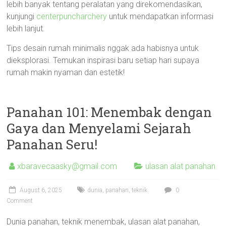
lebih banyak tentang peralatan yang direkomendasikan,
kunjungi
centerpuncharchery
untuk mendapatkan informasi
lebih lanjut.
Tips desain rumah minimalis nggak ada habisnya untuk
dieksplorasi. Temukan inspirasi baru setiap hari supaya
rumah makin nyaman dan estetik!
Panahan 101: Menembak dengan
Gaya dan Menyelami Sejarah
Panahan Seru!
xbaravecaasky@gmail.com
ulasan alat panahan
August 6, 2025
dunia
,
panahan
,
teknik
0
Comment
Dunia panahan, teknik menembak, ulasan alat panahan,