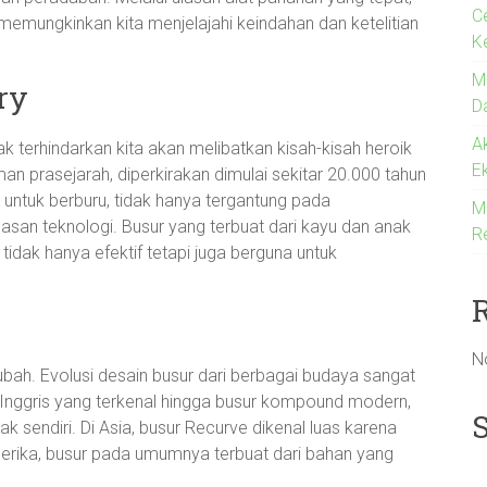
C
ungkinkan kita menjelajahi keindahan dan ketelitian
K
M
ry
D
A
tak terhindarkan kita akan melibatkan kisah-kisah heroik
E
an prasejarah, diperkirakan dimulai sekitar 20.000 tahun
 untuk berburu, tidak hanya tergantung pada
M
asan teknologi. Busur yang terbuat dari kayu dan anak
R
idak hanya efektif tetapi juga berguna untuk
N
rubah. Evolusi desain busur dari berbagai budaya sangat
g Inggris yang terkenal hingga busur kompound modern,
k sendiri. Di Asia, busur Recurve dikenal luas karena
merika, busur pada umumnya terbuat dari bahan yang