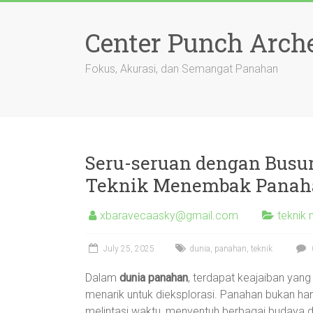
Skip
to
Center Punch Arch
content
Fokus, Akurasi, dan Semangat Panahan
Seru-seruan dengan Busur
Teknik Menembak Panah
xbaravecaasky@gmail.com
teknik
July 25, 2025
dunia
,
panahan
,
teknik
Dalam
dunia panahan
, terdapat keajaiban yan
menarik untuk dieksplorasi. Panahan bukan han
melintasi waktu, menyentuh berbagai budaya d