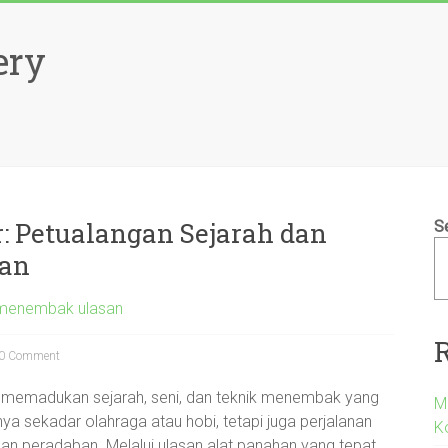
ery
: Petualangan Sejarah dan
S
an
 menembak ulasan
0 Comment
g memadukan sejarah, seni, dan teknik menembak yang
M
ya sekadar olahraga atau hobi, tetapi juga perjalanan
K
an peradaban. Melalui ulasan alat panahan yang tepat,