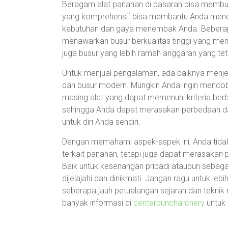
Beragam alat panahan di pasaran bisa membua
yang komprehensif bisa membantu Anda menen
kebutuhan dan gaya menembak Anda. Beberap
menawarkan busur berkualitas tinggi yang mem
juga busur yang lebih ramah anggaran yang te
Untuk menjual pengalaman, ada baiknya menjela
dan busur modern. Mungkin Anda ingin menc
masing alat yang dapat memenuhi kriteria berb
sehingga Anda dapat merasakan perbedaan da
untuk diri Anda sendiri.
Dengan memahami aspek-aspek ini, Anda tida
terkait panahan, tetapi juga dapat merasakan 
Baik untuk kesenangan pribadi ataupun sebaga
dijelajahi dan dinikmati. Jangan ragu untuk lebi
seberapa jauh petualangan sejarah dan tekn
banyak informasi di
centerpuncharchery
untuk