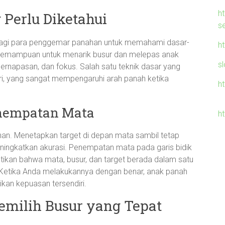
h
Perlu Diketahui
s
 bagi para penggemar panahan untuk memahami dasar-
ht
 kemampuan untuk menarik busur dan melepas anak
sl
ernapasan, dan fokus. Salah satu teknik dasar yang
diri, yang sangat mempengaruhi arah panah ketika
h
enempatan Mata
ht
n. Menetapkan target di depan mata sambil tetap
ingkatkan akurasi. Penempatan mata pada garis bidik
tikan bahwa mata, busur, dan target berada dalam satu
l. Ketika Anda melakukannya dengan benar, anak panah
kan kepuasan tersendiri.
emilih Busur yang Tepat