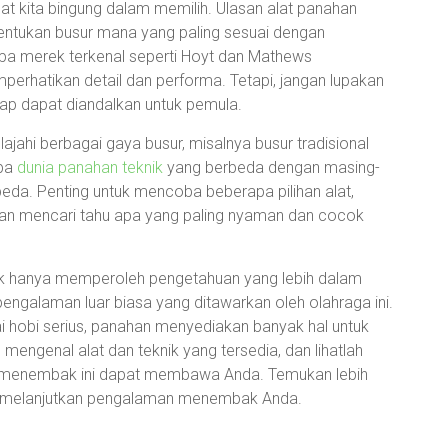
t kita bingung dalam memilih. Ulasan alat panahan
tukan busur mana yang paling sesuai dengan
a merek terkenal seperti Hoyt dan Mathews
perhatikan detail dan performa. Tetapi, jangan lupakan
tap dapat diandalkan untuk pemula.
jahi berbagai gaya busur, misalnya busur tradisional
oba
dunia panahan teknik
yang berbeda dengan masing-
eda. Penting untuk mencoba beberapa pilihan alat,
n mencari tahu apa yang paling nyaman dan cocok
k hanya memperoleh pengetahuan yang lebih dalam
pengalaman luar biasa yang ditawarkan oleh olahraga ini.
i hobi serius, panahan menyediakan banyak hal untuk
h mengenal alat dan teknik yang tersedia, dan lihatlah
ik menembak ini dapat membawa Anda. Temukan lebih
 melanjutkan pengalaman menembak Anda.