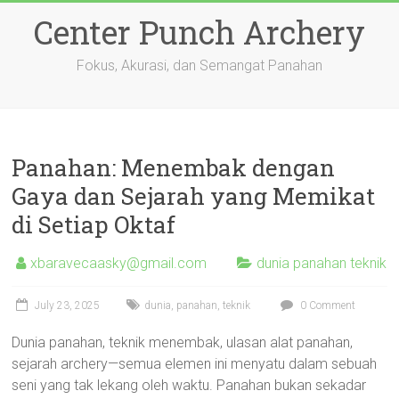
Skip
Center Punch Archery
to
content
Fokus, Akurasi, dan Semangat Panahan
Panahan: Menembak dengan
Gaya dan Sejarah yang Memikat
di Setiap Oktaf
xbaravecaasky@gmail.com
dunia panahan teknik
July 23, 2025
dunia
,
panahan
,
teknik
0 Comment
Dunia panahan, teknik menembak, ulasan alat panahan,
sejarah archery—semua elemen ini menyatu dalam sebuah
seni yang tak lekang oleh waktu. Panahan bukan sekadar