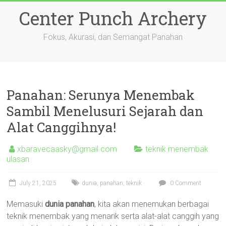
Skip
Center Punch Archery
to
content
Fokus, Akurasi, dan Semangat Panahan
Panahan: Serunya Menembak
Sambil Menelusuri Sejarah dan
Alat Canggihnya!
xbaravecaasky@gmail.com
teknik menembak
ulasan
July 21, 2025
dunia
,
panahan
,
teknik
0 Comment
Memasuki
dunia panahan
, kita akan menemukan berbagai
teknik menembak yang menarik serta alat-alat canggih yang