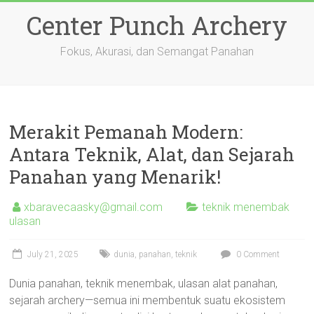
Skip
Center Punch Archery
to
content
Fokus, Akurasi, dan Semangat Panahan
Merakit Pemanah Modern:
Antara Teknik, Alat, dan Sejarah
Panahan yang Menarik!
xbaravecaasky@gmail.com
teknik menembak
ulasan
July 21, 2025
dunia
,
panahan
,
teknik
0 Comment
Dunia panahan, teknik menembak, ulasan alat panahan,
sejarah archery—semua ini membentuk suatu ekosistem