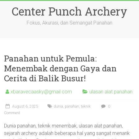
Skip
Center Punch Archery
to
content
Fokus, Akurasi, dan Semangat Panahan
Panahan untuk Pemula:
Menembak dengan Gaya dan
Cerita di Balik Busur!
xbaravecaasky@gmail.com
ulasan alat panahan
August 6, 2025
dunia
,
panahan
,
teknik
0
Comment
Dunia panahan, teknik menembak, ulasan alat panahan,
sejarah archery adalah beberapa hal yang sangat menarik