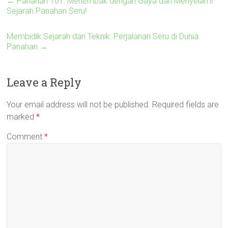
←
Panahan 101: Menembak dengan Gaya dan Menyelami
Sejarah Panahan Seru!
Membidik Sejarah dan Teknik: Perjalanan Seru di Dunia
Panahan
→
Leave a Reply
Your email address will not be published.
Required fields are
marked
*
Comment
*