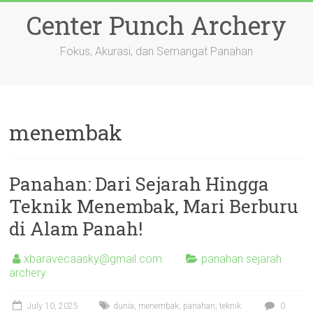
Skip
Center Punch Archery
to
content
Fokus, Akurasi, dan Semangat Panahan
menembak
Panahan: Dari Sejarah Hingga
Teknik Menembak, Mari Berburu
di Alam Panah!
xbaravecaasky@gmail.com
panahan sejarah
archery
July 10, 2025
dunia
,
menembak
,
panahan
,
teknik
0